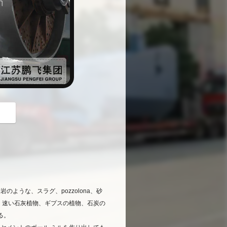
button
ような、スラグ、pozzolona、砂
、速い石灰植物、ギプスの植物、石炭の
る。