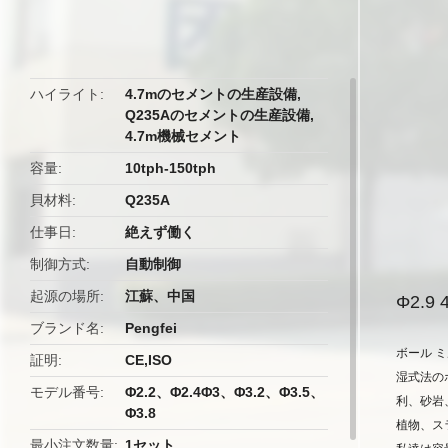
butto
ハイライト
4.7mのセメントの生産設備
,
Q235Aのセメントの生産設備
,
4.7m機械セメント
容量
10tph-150tph
貝材料
Q235A
仕事日
絶えず働く
制御方式
自動制御
起源の場所
江蘇、中国
Φ2.
ブランド名
Pengfei
ボール 
証明
CE,ISO
湿式法の
モデル番号
Φ2.2、Φ2.4Φ3、Φ3.2、Φ3.5、
利、砂岩
Φ3.8
植物、ス
最小注文数量
1セット