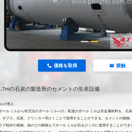
n
価格を取得
接触
9 4.7mの石炭の製造所のセメントの生産設備
ミルの導入
ボール ミルから乾式法のボール ミルへの、私達のボール ミルは非金属材料を、石灰岩の
、ギプス、石炭、クリンカー等ひくことで使用することができる。セメントの植物
ラグ粉砕の植物、他のどの植物もでボール ミルが石をひくのに使用することができ