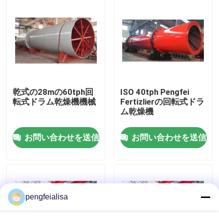
工場旅行
品質管理
私達に連絡しなさい
乾式の28mの60tph回
ISO 40tph Pengfei
転式ドラム乾燥機機械
Fertizlierの回転式ドラ
ム乾燥機
ニュース
お問い合わせを送信
お問い合わせを送信
セメントの生産ライン
活動的な石灰生産ライン
pengfeialisa
セメントの生産設備