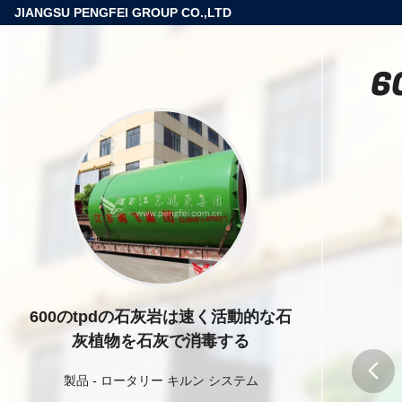
JIANGSU PENGFEI GROUP CO.,LTD
6
600のtpdの石灰岩は速く活動的な石
灰植物を石灰で消毒する
製品
-
ロータリー キルン システム