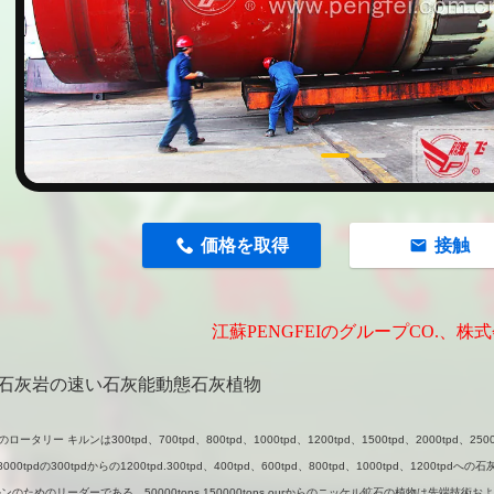
n
価格を取得
接触
江蘇PENGFEIのグループCO.、株
tpd石灰岩の速い石灰能動態石灰植物
ータリー キルンは300tpd、700tpd、800tpd、1000tpd、1200tpd、1500tpd、2000tpd、2500t
、8000tpdの300tpdからの1200tpd.300tpd、400tpd、600tpd、800tpd、1000tpd、12
ンのためのリーダーである。50000tons 150000tons.ourからのニッケル鉱石の植物は先端