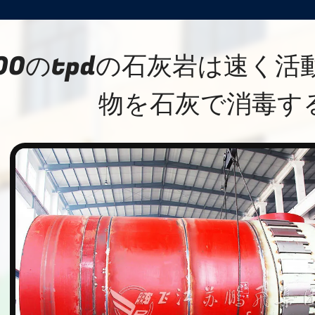
00のtpdの石灰岩は速く
物を石灰で消毒す