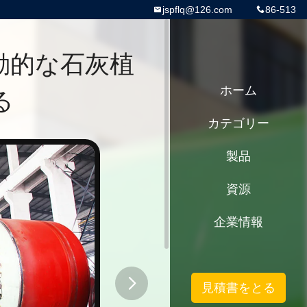
jspflq@126.com
86-513
活動的な石灰植
る
ホーム
カテゴリー
製品
資源
企業情報
見積書をとる