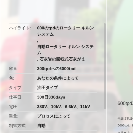
butto
ハイライト
600のtpdのロータリー キルン
システム
,
自動ロータリー キルン システ
ム
,
石灰岩の回転式石灰がま
容量
300tpdへの6000tpd
色
あなたの条件によって
タイプ
油圧タイプ
仕事日
300日330days
600
電圧
380V、10kV、6.6kV、11kV
重量
プロセスによって
今度は私達のロ
制御方式
自動
5000tpd
タリー キル