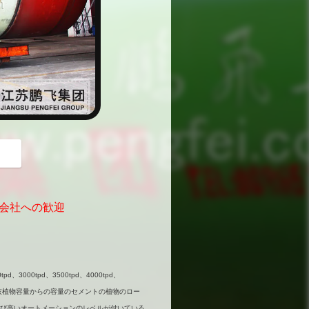
button
式会社への歓迎
pd、3000tpd、3500tpd、4000tpd、
00tpdへの石灰植物容量からの容量のセメントの植物のロー
技術および高いオートメーションのレベルが付いている