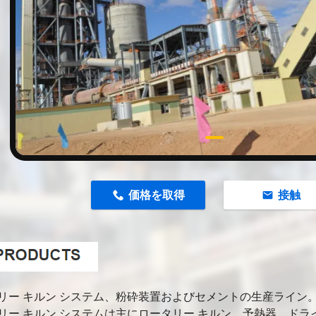
n
価格を取得
接触
リー キルン システム、粉砕装置およびセメントの生産ライン
リー キルン システムは主にロータリー キルン、予熱器、ド