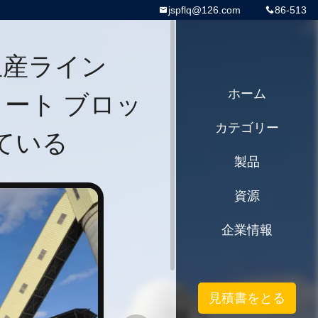
jspflq@126.com
86-513
生産ライン
リート ブロッ
ホーム
カテゴリー
ている
製品
資源
企業情報
見積書をとる