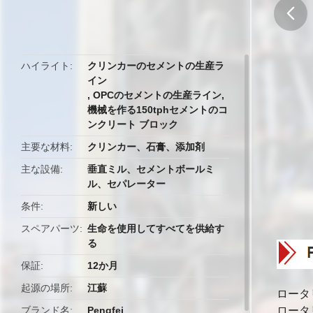
butto
ハイライト
クリンカーのセメントの生産ラ
イン
,
OPCのセメントの生産ライン
,
機械を作る150tphセメントのコ
ンクリート ブロック
主要な材料
クリンカー、石膏、添加剤
主な設備
垂直ミル、セメントボールミ
ル、セパレーター
条件
新しい
スペアパーツ
生命を使用してすべてを供給す
る
保証
12か月
起源の場所
江蘇
ロータ
ブランド名
Pengfei
ロータ