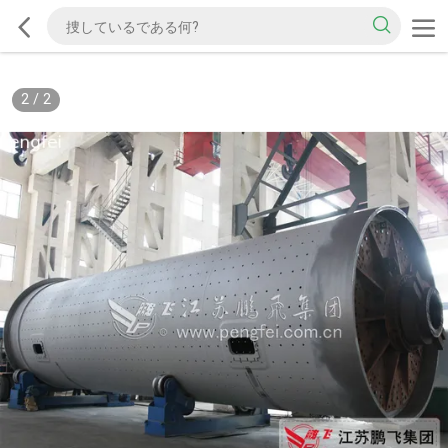
2
/
2