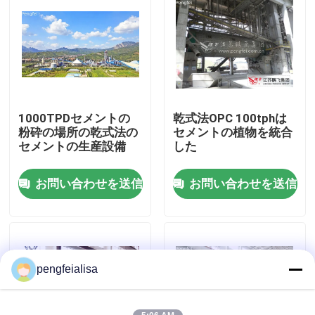
工場旅行
品質管理
1000TPDセメントの
乾式法OPC 100tphは
私達に連絡しなさい
粉砕の場所の乾式法の
セメントの植物を統合
セメントの生産設備
した
ニュース
お問い合わせを送信
お問い合わせを送信
セメントの生産ライン
活動的な石灰生産ライン
pengfeialisa
セメントの生産設備