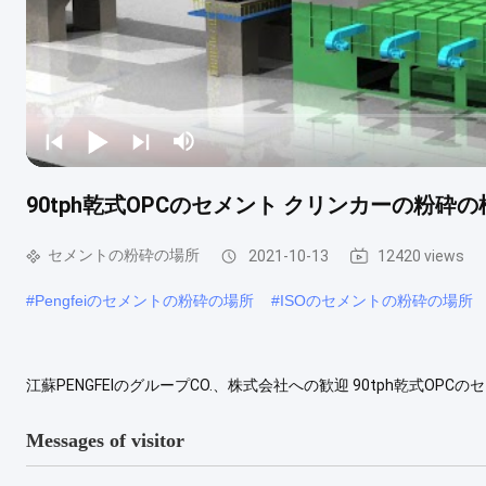
90tph乾式OPCのセメント クリンカーの粉砕の
セメントの粉砕の場所
2021-10-13
12420 views
#
Pengfeiのセメントの粉砕の場所
#
ISOのセメントの粉砕の場所
江蘇PENGFEIのグループCO.、株式会社への歓迎 90tph乾式O
150,000MT/yの強い機械能力の大きい機械化装置が6メートル
置は8メートルの歯切り工具で切る機械、8メートルの縦旋盤、5を-メート
Messages of visitor
More