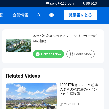
jspflq@126.com
86-513
源
企業情報
見積書をとる
描述
90tph乾式OPCのセメント クリンカーの粉
砕の植物
Contact Now
Learn More
Related Videos
1000TPDセメントの粉砕
の場所の乾式法のセメン
トの生産設備
セメントの粉砕の場所
2022-10-31
06:55