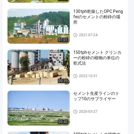
130tph乾燥したOPC Peng
feiのセメントの粉砕の場
所
セメントの粉砕の場所
2021-07-24
07:01
150tphセメント クリンカ
ーの粉砕の植物の単位の
乾式法
セメントの粉砕の場所
2022-10-31
00:39
セメント生産ラインのト
ップ10のサプライヤー
セメントの生産ライン
2026-03-27
00:42