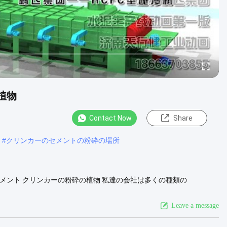
植物
Contact Now
Share
#
クリンカーのセメントの粉砕の場所
PCのセメント クリンカーの粉砕の植物 私達の会社は多くの種類の
の下でロータリー キルンおよびボール ミルの条件を満たすある。私達の装
ルの縦旋盤、6.3m*20mの表面旋盤および6.5メートル....
View
Leave a message